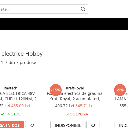
 electrice Hobby
1-
7
din
7
produse
Raytech
KraftRoyal
-15%
-9%
CA ELECTRICA 48V,
Foarfeca electrica de gradina
FIERA
M, CUPLU 120NM, 2
Kraft Royal, 2 acumulatori,
LAMA 
MULATORI 4AH
36V, 8Ah
2500RP
72 Lei
485,00 Lei
406,72 Lei
345,71 Lei
355,
IN STOC
STOC EPUIZAT
A IN COS
INDISPONIBIL
INDI