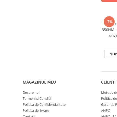
Motopompe Antor
Motopompe Husqvarna
-7%
CHEIE
350NM, 
6AH, AX
416,
PENTRU 
8
INDI
MAGAZINUL MEU
CLIENTI
Despre noi
Metode de
Termeni si Conditii
Politica d
Politica de Confidentialitate
Garantia 
Politica de livrare
ANPC
Contact
ANPC - SA