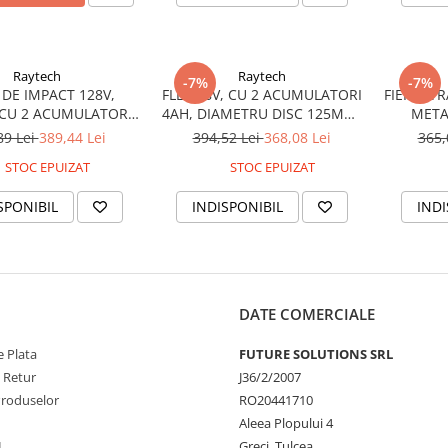
Raytech
Raytech
-7%
-7%
 DE IMPACT 128V,
FLEX 88V, CU 2 ACUMULATORI
FIERASTR
CU 2 ACUMULATORI
4AH, DIAMETRU DISC 125MM,
METAL
 DIN TUNGSTEN 1/2
9000RPM
ACU
89 Lei
389,44 Lei
394,52 Lei
368,08 Lei
365,
SURUBURI M10-M24,
STOC EPUIZAT
STOC EPUIZAT
00-2200RPM
SPONIBIL
INDISPONIBIL
INDI
DATE COMERCIALE
 Plata
FUTURE SOLUTIONS SRL
e Retur
J36/2/2007
Produselor
RO20441710
Aleea Plopului 4
L
Greci, Tulcea