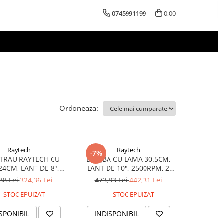
0745991199
0,00
Ordoneaza:
Raytech
Raytech
-7%
STRAU RAYTECH CU
DRUJBA CU LAMA 30.5CM,
24CM, LANT DE 8",
LANT DE 10", 2500RPM, 2
M, 2 ACUMULATORI,
ACUMULATORI 6AH
88 Lei
324,36 Lei
473,83 Lei
442,31 Lei
4AH
STOC EPUIZAT
STOC EPUIZAT
SPONIBIL
INDISPONIBIL