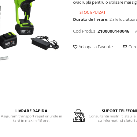
cvadruplă pentru o utilizare mai si
STOC EPUIZAT
Durata de livrare:
2 zile lucratoar
Cod Produs:
2100000140046
Adauga la Favorite
Cere 
LIVRARE RAPIDA
SUPORT TELEFON
Asigurăm transport rapid oriunde în
Consultanţii nostri iti stau la
tară în maxim 48 ore.
cu informatii şi sfaturi u