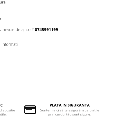
gură
e
Ai nevoie de ajutor?
0745991199
informatii
IC
PLATA IN SIGURANTA
 dispozitie
Suntem aici să te asigurăm ca plaţile
tile.
prin cardul tău sunt sigure.