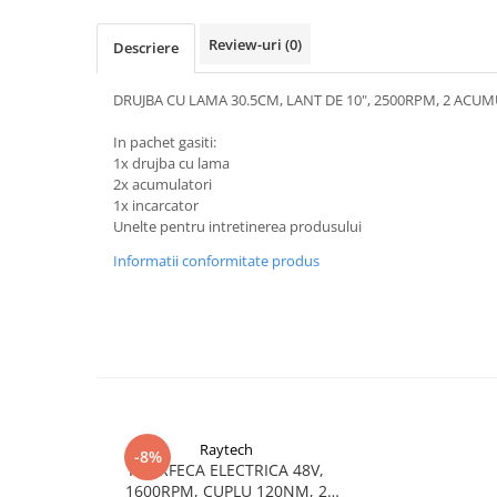
Review-uri
(0)
Descriere
DRUJBA CU LAMA 30.5CM, LANT DE 10", 2500RPM, 2 ACU
In pachet gasiti:
1x drujba cu lama
2x acumulatori
1x incarcator
Unelte pentru intretinerea produsului
Informatii conformitate produs
Raytech
-8%
FOARFECA ELECTRICA 48V,
1600RPM, CUPLU 120NM, 2