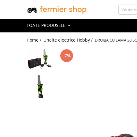
Toate Produsele
TOATE PRODUSELE
Drone Agricole
Home /
Unelte electrice Hobby /
DRUJBA CU LAMA 30.5C
Uleiuri Agricole si Industriale
Piese Tractor U650
-7%
Sfoara si Plasa de Balotat
Motoferastraie Husqvarna
Motocoase Husqvarna
Atomizoare si Pompe de Spalat cu
Presiune
Tractoare pentru Gradina
Husqvarna
Unelte electrice Hobby
Generatoare Electrice Husqvarna
Masini de tuns gazon Husqvarna
Motopompe