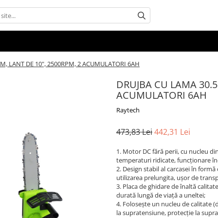
M, LANT DE 10", 2500RPM, 2 ACUMULATORI 6AH
DRUJBA CU LAMA 30.5
ACUMULATORI 6AH
Raytech
473,83 Lei
442,31 Lei
1. Motor DC fără perii, cu nucleu di
temperaturi ridicate, funcționare în
2. Design stabil al carcasei în form
utilizarea prelungita, ușor de trans
3. Placa de ghidare de înaltă calitat
durată lungă de viață a uneltei;
4. Folosește un nucleu de calitate (d
la supratensiune, protecție la supra