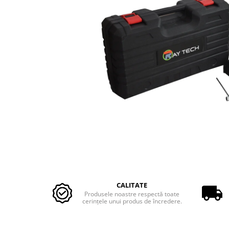
Motopompe Antor
Motopompe Husqvarna
Distribuie
pe
CALITATE
Facebook
Produsele noastre respectă toate
cerinţele unui produs de încredere.