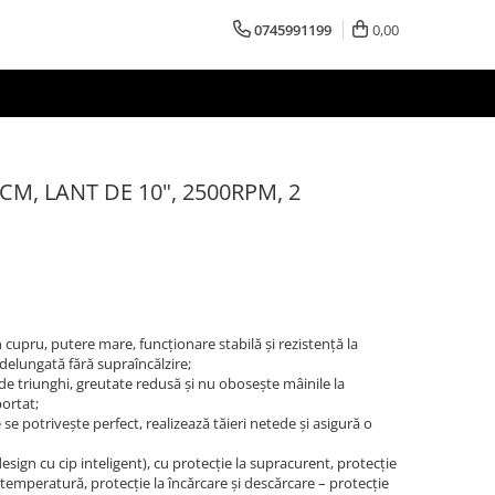
0745991199
0,00
CM, LANT DE 10", 2500RPM, 2
n cupru, putere mare, funcționare stabilă și rezistență la
delungată fără supraîncălzire;
ă de triunghi, greutate redusă și nu obosește mâinile la
portat;
e se potrivește perfect, realizează tăieri netede și asigură o
esign cu cip inteligent), cu protecție la supracurent, protecție
temperatură, protecție la încărcare și descărcare – protecție