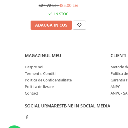
ACUMULATORI 4AH
527,72 Lei
485,00 Lei
IN STOC
ADAUGA IN COS
MAGAZINUL MEU
CLIENTI
Despre noi
Metode de
Termeni si Conditii
Politica d
Politica de Confidentialitate
Garantia 
Politica de livrare
ANPC
Contact
ANPC - SA
SOCIAL
URMARESTE-NE IN SOCIAL MEDIA