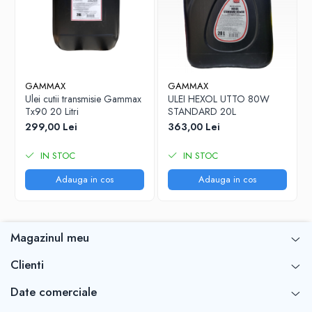
GAMMAX
GAMMAX
Ulei cutii transmisie Gammax
ULEI HEXOL UTTO 80W
Tx90 20 Litri
STANDARD 20L
299,00 Lei
363,00 Lei
IN STOC
IN STOC
Adauga in cos
Adauga in cos
Magazinul meu
Clienti
Date comerciale