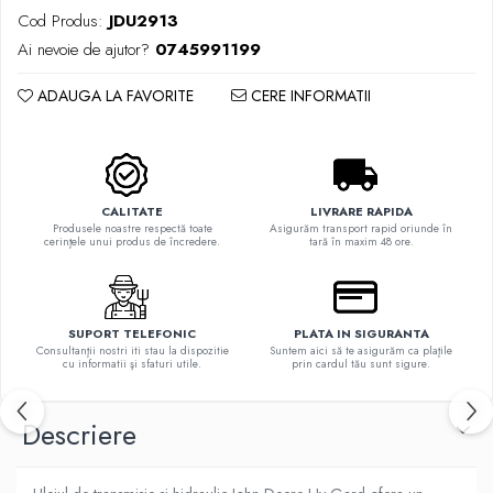
Cod Produs:
JDU2913
Ai nevoie de ajutor?
0745991199
ADAUGA LA FAVORITE
CERE INFORMATII
CALITATE
LIVRARE RAPIDA
Produsele noastre respectă toate
Asigurăm transport rapid oriunde în
cerinţele unui produs de încredere.
tară în maxim 48 ore.
SUPORT TELEFONIC
PLATA IN SIGURANTA
Consultanţii nostri iti stau la dispozitie
Suntem aici să te asigurăm ca plaţile
cu informatii şi sfaturi utile.
prin cardul tău sunt sigure.
Descriere