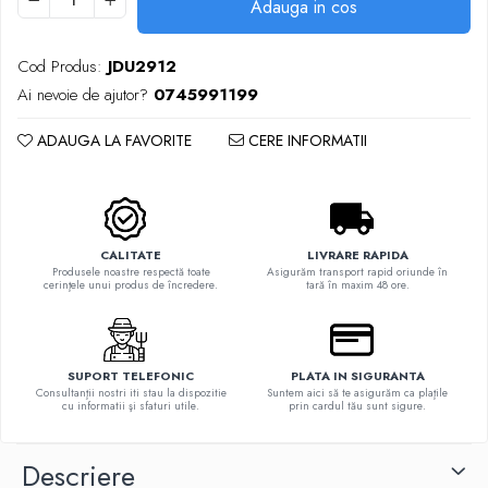
Adauga in cos
Cod Produs:
JDU2912
Ai nevoie de ajutor?
0745991199
ADAUGA LA FAVORITE
CERE INFORMATII
CALITATE
LIVRARE RAPIDA
Produsele noastre respectă toate
Asigurăm transport rapid oriunde în
cerinţele unui produs de încredere.
tară în maxim 48 ore.
SUPORT TELEFONIC
PLATA IN SIGURANTA
Consultanţii nostri iti stau la dispozitie
Suntem aici să te asigurăm ca plaţile
cu informatii şi sfaturi utile.
prin cardul tău sunt sigure.
Descriere