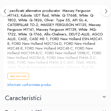
Specificatii alternative producator: Massey Ferguson
M1143, Kubota: UDT fluid, White: Q-1766B, White: Q-
1802, White: Q-1826, Oliver: Type 55, API GL-4,
CATERPILLAR TO-2, MASSEY FERGUSON M1135, Massey
Ferguson M1141, Massey Ferguson M1139, White: MQ-
1722, White: Q-1766, Allis-Chalmers, DEUTZ-ALLIS, AGCO
ALLIS, CASE, CASE MS 1, FORD New Holland ESN-M2C41-
B, FORD New Holland M2C134-D, FORD New Holland
M2C48-B, FORD New Holland M2C48-C, FORD New
Holland M2C159-B/C, FORD New Holland 159B/C, FORD
New Holland M2C86-B, FORD New Holland FNHA-2-C-
200, FORD New Holland FNHA-2-C-201, Clark: MS68,
Deutz: fluid de transmisie si hidraulic, Dresser: fluid de
transmisie si hidraulic, Eaton Hydraulic Division: Transmisie
si hidraulic, IHC B6, JOHN DEERE JDM 21A, SUPER UDT,
Vezi mai mult
ZETOR OT-H, ZF TE-ML 03, ZF TE-ML 06D, ZF TE-ML
Informatii conformitate produs
06E, Case MS 1207, Case MS 1209, Case MS 1210
Caracteristici