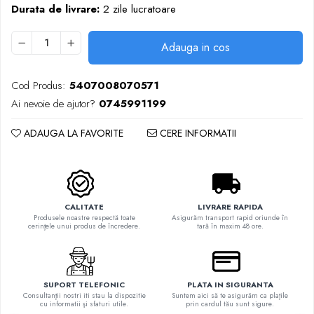
Durata de livrare:
2 zile lucratoare
Adauga in cos
Cod Produs:
5407008070571
Ai nevoie de ajutor?
0745991199
ADAUGA LA FAVORITE
CERE INFORMATII
CALITATE
LIVRARE RAPIDA
Produsele noastre respectă toate
Asigurăm transport rapid oriunde în
cerinţele unui produs de încredere.
tară în maxim 48 ore.
SUPORT TELEFONIC
PLATA IN SIGURANTA
Consultanţii nostri iti stau la dispozitie
Suntem aici să te asigurăm ca plaţile
cu informatii şi sfaturi utile.
prin cardul tău sunt sigure.