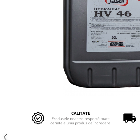
Motopompe Antor
Motopompe Husqvarna
Distribuie
pe
CALITATE
Facebook
Produsele noastre respectă toate
cerinţele unui produs de încredere.