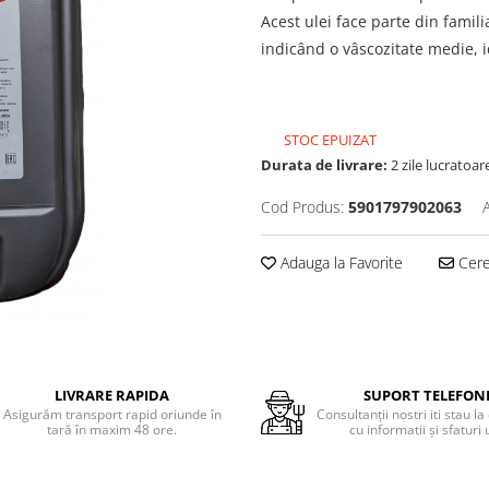
Acest ulei face parte din famili
indicând o vâscozitate medie, i
STOC EPUIZAT
Durata de livrare:
2 zile lucratoar
Cod Produs:
5901797902063
Adauga la Favorite
Cere 
LIVRARE RAPIDA
SUPORT TELEFON
Asigurăm transport rapid oriunde în
Consultanţii nostri iti stau la
tară în maxim 48 ore.
cu informatii şi sfaturi u