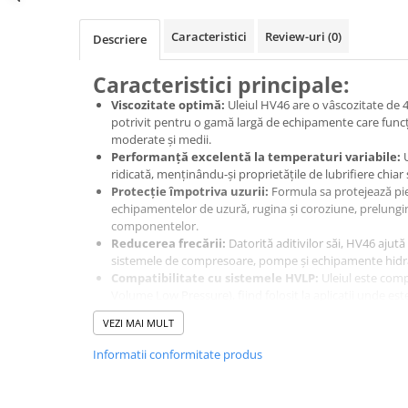
Caracteristici
Review-uri
(0)
Descriere
Caracteristici principale:
Viscozitate optimă:
Uleiul HV46 are o vâscozitate de 46
potrivit pentru o gamă largă de echipamente care func
moderate și medii.
Performanță excelentă la temperaturi variabile:
U
ridicată, menținându-și proprietățile de lubrifiere chiar
Protecție împotriva uzurii:
Formula sa protejează pie
echipamentelor de uzură, rugina și coroziune, prelungi
componentelor.
Reducerea frecării:
Datorită aditivilor săi, HV46 ajută l
sistemele de compresoare, pompe și echipamente hidra
Compatibilitate cu sistemele HVLP:
Uleiul este comp
Volume Low Pressure), fiind folosit la aplicații unde es
un debit mare de ulei, ca în cazul echipamentelor de vo
VEZI MAI MULT
Uleiul
HV46 HVLP
este echivalent cu mai multe standarde i
compatibilitatea și performanța în diverse aplicații industria
Informatii conformitate produs
relevante standarde pentru uleiul HV46 sunt:
ISO VG 46 (ISO 6743-4)
pentru vizcozitatea uleiului.
DIN 51524-2
pentru uleiurile hidraulice cu aditivi pentr