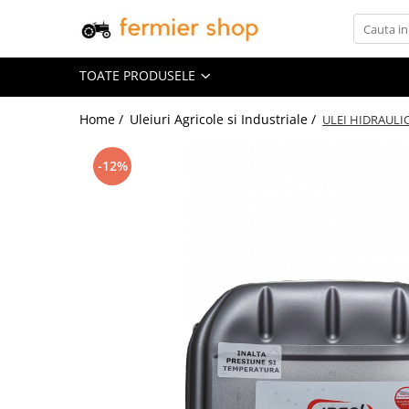
Toate Produsele
TOATE PRODUSELE
Drone Agricole
Home /
Uleiuri Agricole si Industriale /
ULEI HIDRAULIC 
Uleiuri Agricole si Industriale
Piese Tractor U650
-12%
Sfoara si Plasa de Balotat
Motoferastraie Husqvarna
Motocoase Husqvarna
Atomizoare si Pompe de Spalat cu
Presiune
Tractoare pentru Gradina
Husqvarna
Unelte electrice Hobby
Generatoare Electrice Husqvarna
Masini de tuns gazon Husqvarna
Motopompe