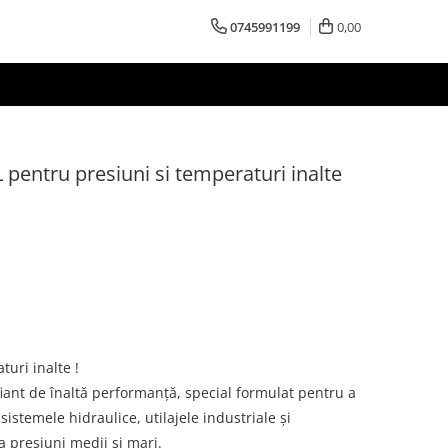
0745991199
0,00
entru presiuni si temperaturi inalte
turi inalte !
iant de înaltă performanță, special formulat pentru a
 sistemele hidraulice, utilajele industriale și
 presiuni medii și mari.