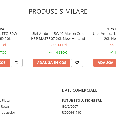
ă.
PRODUSE SIMILARE
AX
NEW 
 UTTO 80W
Ulei Ambra 15W40 MasterGold
Ulei Ambra 
D 20L
HSP MAT3507 20L New Holland
20L Ne
 Lei
609,00 Lei
551
STOC
IN STOC
COS
ADAUGA IN COS
ADAUGA I
DATE COMERCIALE
 Plata
FUTURE SOLUTIONS SRL
e Retur
J36/2/2007
Produselor
RO20441710