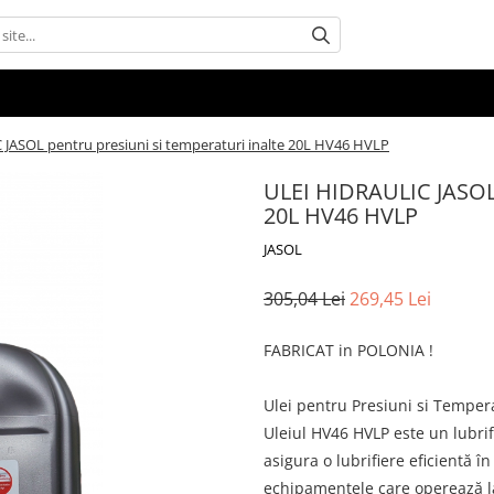
JASOL pentru presiuni si temperaturi inalte 20L HV46 HVLP
ULEI HIDRAULIC JASOL p
20L HV46 HVLP
JASOL
305,04 Lei
269,45 Lei
FABRICAT in POLONIA !
Ulei pentru Presiuni si Tempera
Uleiul HV46 HVLP este un lubrif
asigura o lubrifiere eficientă în
echipamentele care operează la