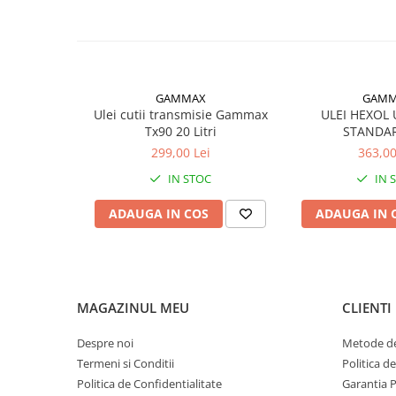
ASTM D6158
pentru cerințele de testare și performanț
GAMMAX
GAMM
Ulei cutii transmisie Gammax
ULEI HEXOL
Tx90 20 Litri
STANDAR
299,00 Lei
363,00
IN STOC
IN 
ADAUGA IN COS
ADAUGA IN 
MAGAZINUL MEU
CLIENTI
Despre noi
Metode de
Termeni si Conditii
Politica d
Politica de Confidentialitate
Garantia 