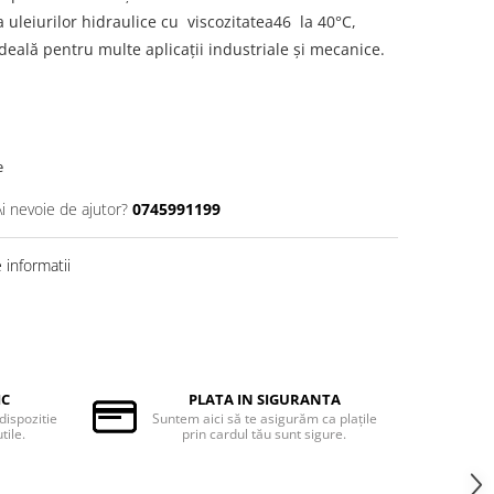
a uleiurilor hidraulice cu viscozitatea46 la 40°C,
deală pentru multe aplicații industriale și mecanice.
e
Ai nevoie de ajutor?
0745991199
informatii
IC
PLATA IN SIGURANTA
 dispozitie
Suntem aici să te asigurăm ca plaţile
tile.
prin cardul tău sunt sigure.