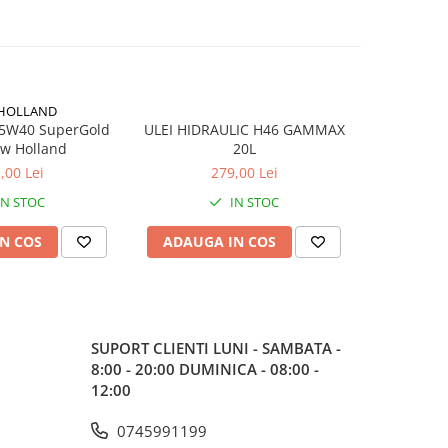
HOLLAND
15W40 SuperGold
ULEI HIDRAULIC H46 GAMMAX
ULEI HIDR
w Holland
20L
,00 Lei
279,00 Lei
IN STOC
IN STOC
N COS
ADAUGA IN COS
ADAUG
SUPORT CLIENTI
LUNI - SAMBATA -
8:00 - 20:00 DUMINICA - 08:00 -
12:00
0745991199