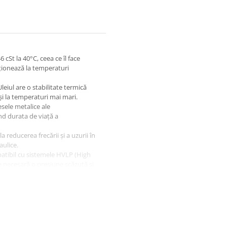
 cSt la 40°C, ceea ce îl face
ționează la temperaturi
leiul are o stabilitate termică
 și la temperaturi mai mari.
sele metalice ale
nd durata de viață a
a reducerea frecării și a uzurii în
ulice.
atibil cu sistemele HVLP (High
te necesară o presiune scăzută și
psire sau pulverizare.
nternaționale, care asigură
le și hidraulice. Cele mai
u protecția împotriva uzurii.