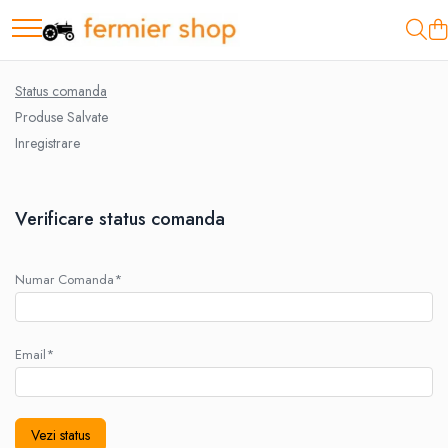
Motopompe
Status comanda
Motopompe Antor
Produse Salvate
Motopompe Husqvarna
Inregistrare
Verificare status comanda
Numar Comanda*
Email*
Vezi status