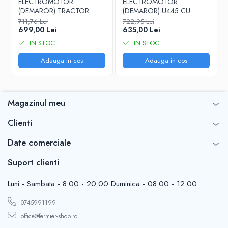
ELECTROMOTOR
ELECTROMOTOR
(DEMAROR) TRACTOR
(DEMAROR) U445 CU
U650 CU REDUCTOR
REDUCTOR JUBANA
711,76 Lei
722,95 Lei
JUBANA PREMIUM
PREMIUM 123708175
699,00 Lei
635,00 Lei
123708111
IN STOC
IN STOC
Adauga in cos
Adauga in cos
Magazinul meu
Clienti
Date comerciale
Suport clienti
Luni - Sambata - 8:00 - 20:00 Duminica - 08:00 - 12:00
0745991199
office@fermier-shop.ro