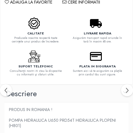
ADAUGA LA FAVORITE
CERE INFORMATII
CALITATE
LIVRARE RAPIDA
Produsele noastre respectă toate
Asigurăm transport rapid oriunde în
cerinţele unui produs de încredere.
tară în maxim 48 ore.
SUPORT TELEFONIC
PLATA IN SIGURANTA
Consultanţii nostri iti stau la dispozitie
Suntem aici să te asigurăm ca plaţile
cu informatii şi sfaturi utile.
prin cardul tău sunt sigure.
Descriere
PRODUS IN ROMANIA !
POMPA HIDRAULICA U650 PRD54T HIDRAULICA PLOPENI
(H801)